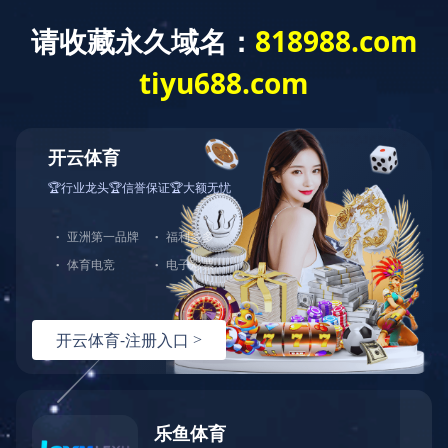
产品中心
2022-10-26
开云足球