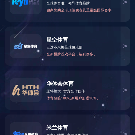
关于我们
产品中心
案例展示
新闻资讯
公司简介
塑胶跑道
公司动态
发展历程
人造草坪
企业资讯
荣誉资质
塑胶球场
技术专区
留言中心
PVC塑胶场地
技术专区1
开云（中国）
场地周边配套设
技术专区2
施
微信公众号
体育配套设施
室内外健身器材
Copyright © 开云足球 版权所有
湘ICP备19013565号
地址：湖南省湘潭市岳塘区河东大道88号建鑫国际社区2号楼100109
室 电话：0731-55886966
技术支持:
新点网络