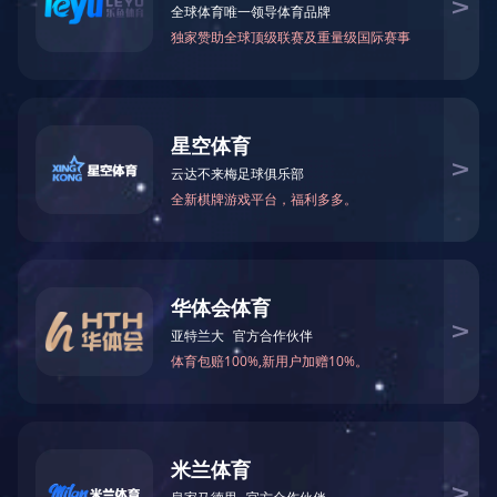
系统检查到您的访问存在疑似攻击的行为，已经自动列入禁
1.系统检测到您的访问行为疑似攻击，访问已被云网盾拦截
2.系统已记录您所有访问日志，请自觉维护网络安全
3.若是系统误判，请提交工单申请解封（请复制标识粘贴到
4.网络安全为人民，网络安全靠人民
c7网页版
|
「B体育」
|
米兰平台
|
欧亿官方网页版
|
竞猜网
|
开
云集团有限公司
|
华体会网页版登录入口
|
c7网页版
|
开云电子
|