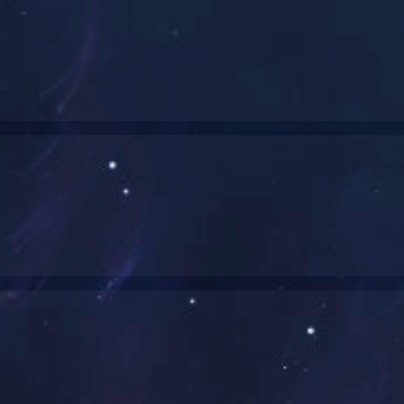
立诚体育全方位参与湘潭工贸
2019-08-05 17:35
公司动态
已读
32