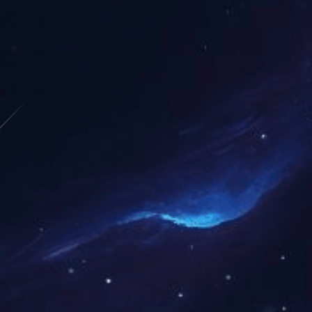
立诚体育全方
来，从围网到