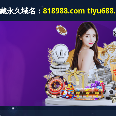
网站首页
关于我们
产品中心
案例展示
新
开云（中国）