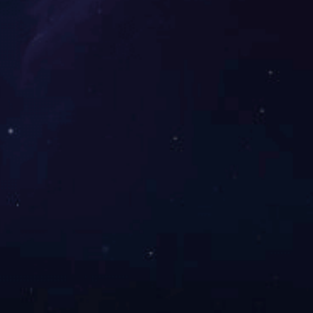
上一篇
新闻资讯
技术专区
留言中心
公司动态
技术专区1
企业资讯
技术专区2