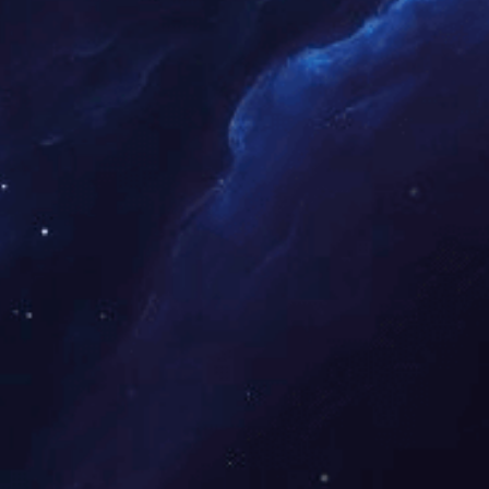
位参与湘潭工贸中专运动场建设！有赖于行业的认可和相关建设部门的
运动场再到看台，从室外到室内，立诚体育都交出了令人满意的答卷，成