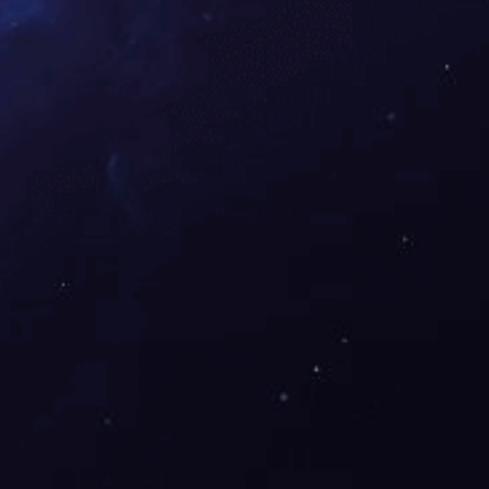
信任，立诚体育全方位参与到工贸中专的运动场建设中
为行业典范！