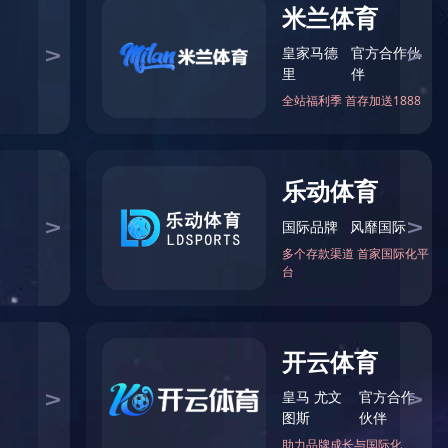
篮球场
807