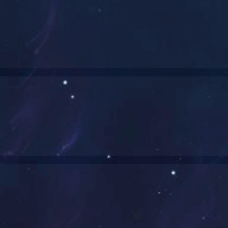
湘潭大桥学校塑胶
2022-05-19 10:56
案例展示
已读
13