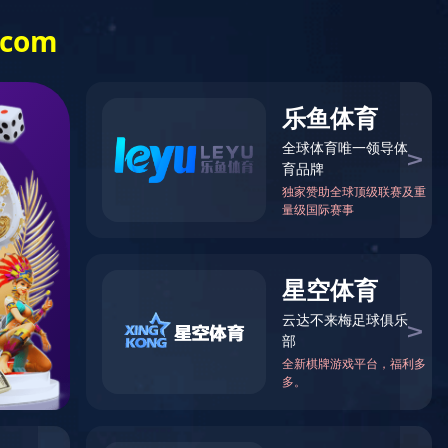
闻资讯
技术专区
留言中心