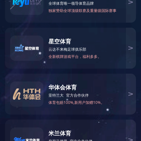
系统检查到您的访问存在疑似攻击的行为，已经自动列入禁
1.系统检测到您的访问行为疑似攻击，访问已被云网盾拦截
2.系统已记录您所有访问日志，请自觉维护网络安全
3.若是系统误判，请提交工单申请解封（请复制标识粘贴到
4.网络安全为人民，网络安全靠人民
c7网页版
|
「B体育」
|
米兰平台
|
欧亿官方网页版
|
竞猜网
|
开
云集团有限公司
|
华体会网页版登录入口
|
c7网页版
|
开云电子
|