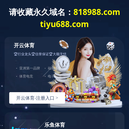
检测到疑似攻击行为
标识：
04405103804804005003804704605303804803004804104
050042051
复制标识
当前时间：
2026-07-10 13:30:40