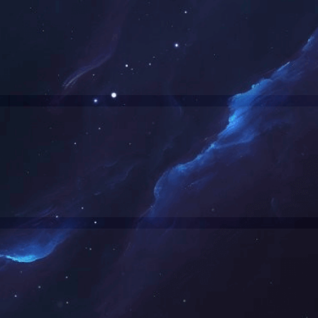
的行为，已经自动列入禁止名单
击，访问已被云网盾拦截
自觉维护网络安全
解封（请复制标识粘贴到工单）
民
云集团有限公司
|
华体会网页版登录入口
|
c7网页版
|
开云电子
|